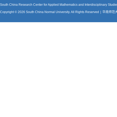
South China Research Center for Applied Mathematics and Interdisciplinary Studi
Copyright © 2026 South China Normal University. All Rights Reserved
|
华南师范大