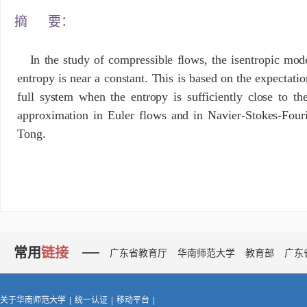
摘 要：
In the study of compressible flows, the isentropic mo
entropy is near a constant. This is based on the expectati
full system when the entropy is sufficiently close to th
approximation in Euler flows and in Navier-Stokes-Fouri
Tong.
常用
链接
广东省教育厅
华南师范大学
教育部
广东
关于华南师范大学
|
统一认证
|
移动平台
|