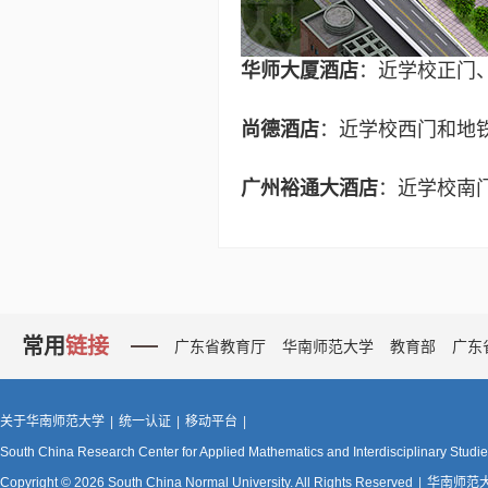
华师大厦酒店
：近学校正门、机
尚德酒店
：近学校西门和地铁站
广州裕通大酒店
：近学校南门，
常用
链接
广东省教育厅
华南师范大学
教育部
广东
关于华南师范大学
|
统一认证
|
移动平台
|
South China Research Center for Applied Mathematics and Interdisciplinary Studi
Copyright © 2026 South China Normal University. All Rights Reserved
|
华南师范大