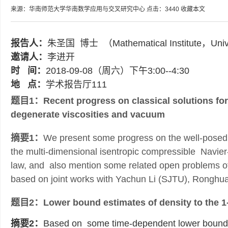
来源：华南师范大学华南数学应用与交叉研究中心
点击：
3440
收藏本文
报告人：
朱圣国 博士 （
Mathematical Institute，Univ
邀请人：
李进开
时 间：
2018-09-08（周六）下午3:00--4:30
地 点：
学术报告厅111
题目1：
Recent progress on classical solutions fo
degenerate viscosities and vacuum
摘要1：
We present some progress on the well-posedn
the multi-dimensional isentropic compressible Navier
law, and also mention some related open problems of h
based on joint works with Yachun Li (SJTU), Ronghu
题目2：
Lower bound estimates of density to the 1
摘要2：
Based on some time-dependent lower bound es