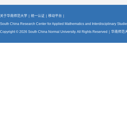
关于华南师范大学
|
统一认证
|
移动平台
|
South China Research Center for Applied Mathematics and Interdisciplinary Studi
Copyright © 2026 South China Normal University. All Rights Reserved
|
华南师范大