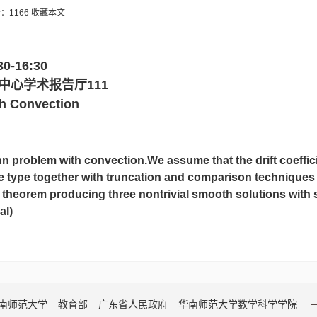
击：
1166
收藏本文
-16:30
心学术报告厅111
 Convection
problem with convection.We assume that the drift coefficie
e type together with truncation and comparison techniques 
 theorem producing three nontrivial smooth solutions with 
al)
南师范大学
教育部
广东省人民政府
华南师范大学数学科学学院