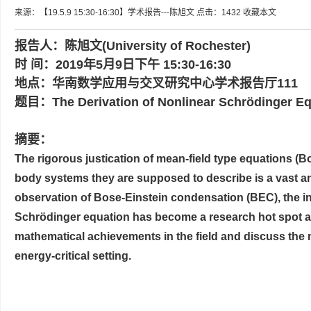
来源：【19.5.9 15:30-16:30】学术报告---陈旭文
点击：
1432
收藏本文
报告人：
陈旭文(University of Rochester)
时 间：2019年5月9日下午 15:30-16:30
地点：华南数学应用与交叉研究中心学术报告厅111
题目：
The Derivation of Nonlinear Schrödinger 
摘要：
The rigorous justication of mean-field type equations (
body systems they are supposed to describe is a vast an
observation of Bose-Einstein condensation (BEC), the inv
Schrödinger equation has become a research hot spot and
mathematical achievements in the field and discuss the 
energy-critical setting.