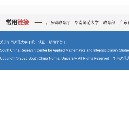
常用
链接
广东省教育厅
华南师范大学
教育部
广东
关于华南师范大学
|
统一认证
|
移动平台
|
South China Research Center for Applied Mathematics and Interdisciplinary Studi
Copyright © 2026 South China Normal University. All Rights Reserved
|
华南师范大