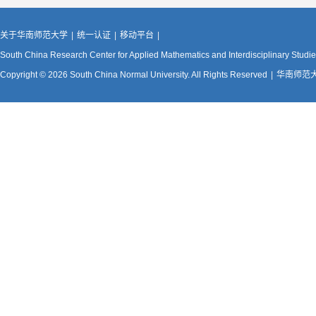
关于华南师范大学
|
统一认证
|
移动平台
|
South China Research Center for Applied Mathematics and Interdisciplinary Studi
Copyright © 2026 South China Normal University. All Rights Reserved
|
华南师范大