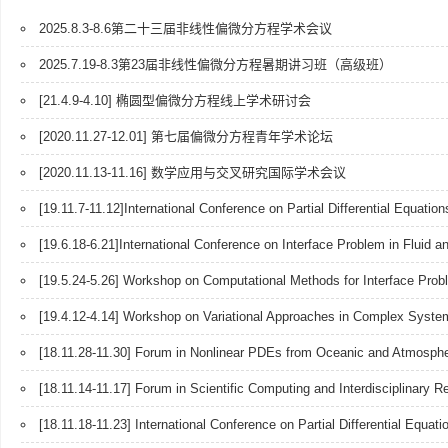
2025.8.3-8.6第二十三届非线性偏微分方程学术会议
2025.7.19-8.3第23届非线性偏微分方程暑期讲习班（高级班）
[21.4.9-4.10] 椭圆型偏微分方程线上学术研讨会
[2020.11.27-12.01] 第七届偏微分方程青年学术论坛
[2020.11.13-11.16] 数学应用与交叉研究国际学术会议
[19.11.7-11.12]International Conference on Partial Differential Equation
[19.6.18-6.21]International Conference on Interface Problem in Fluid a
[19.5.24-5.26] Workshop on Computational Methods for Interface Prob
[19.4.12-4.14] Workshop on Variational Approaches in Complex Syste
[18.11.28-11.30] Forum in Nonlinear PDEs from Oceanic and Atmosph
[18.11.14-11.17] Forum in Scientific Computing and Interdisciplinary 
[18.11.18-11.23] International Conference on Partial Differential Equat