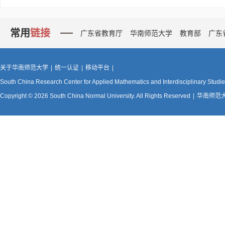
常用
链接
广东省教育厅
华南师范大学
教育部
广东
关于华南师范大学
|
统一认证
|
移动平台
|
South China Research Center for Applied Mathematics and Interdisciplinary Studi
Copyright © 2026 South China Normal University. All Rights Reserved
|
华南师范大