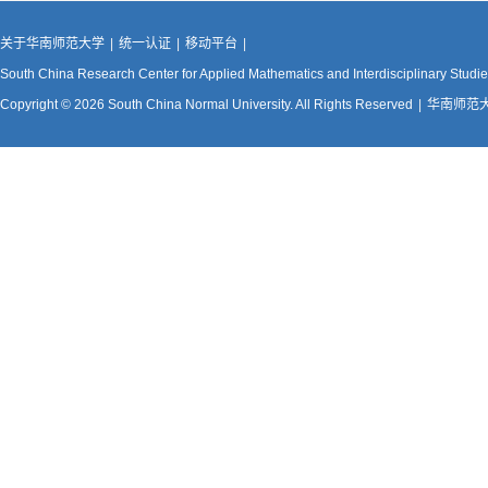
关于华南师范大学
|
统一认证
|
移动平台
|
South China Research Center for Applied Mathematics and Interdisciplinary Studi
Copyright © 2026 South China Normal University. All Rights Reserved
|
华南师范大