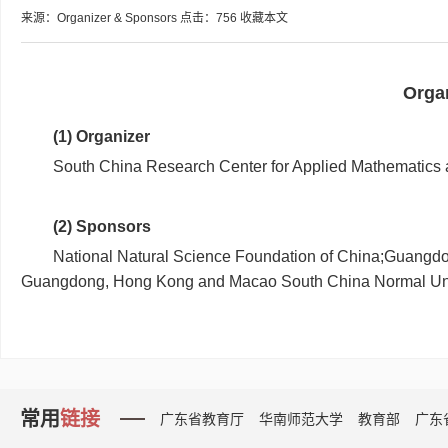
来源：Organizer & Sponsors
点击：
756
收藏本文
Orga
(1) Organizer
South China Research Center for Applied Mathematics a
(2) Sponsors
National Natural Science Foundation of China;Guangdo
Guangdong, Hong Kong and Macao South China Normal Uni
常用
链接
广东省教育厅
华南师范大学
教育部
广东